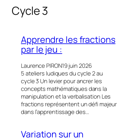
h
Cycle 3
e
r
c
h
Apprendre les fractions
e
par le jeu :
r
Laurence PIRON
19 juin 2026
5 ateliers ludiques du cycle 2 au
cycle 3 Un levier pour ancrer les
concepts mathématiques dans la
manipulation et la verbalisation Les
fractions représentent un défi majeur
dans l’apprentissage des…
Variation sur un