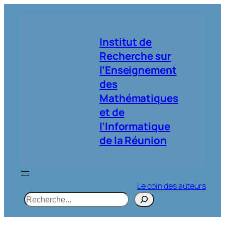
Aller
au
contenu
Institut de
Recherche sur
l’Enseignement
des
Mathématiques
et de
l’Informatique
de la Réunion
Le coin des auteurs
R
e
c