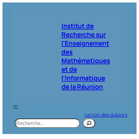
Aller
au
contenu
Institut de
Recherche sur
l’Enseignement
des
Mathématiques
et de
l’Informatique
de la Réunion
Le coin des auteurs
R
e
c