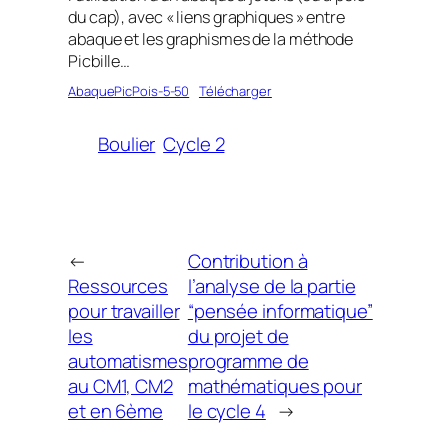
du cap), avec « liens graphiques » entre
abaque et les graphismes de la méthode
Picbille…
AbaquePicPois-5-50
Télécharger
Boulier
Cycle 2
←
Contribution à
Ressources
l’analyse de la partie
pour travailler
“pensée informatique”
les
du projet de
automatismes
programme de
au CM1, CM2
mathématiques pour
et en 6ème
le cycle 4
→