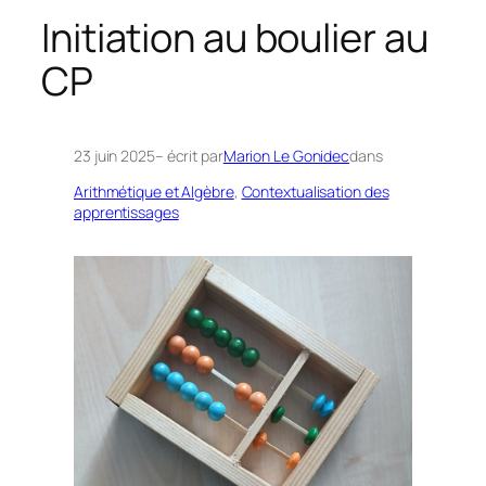
h
Initiation au boulier au
e
CP
r
c
h
e
23 juin 2025
– écrit par
Marion Le Gonidec
dans
r
Arithmétique et Algèbre
, 
Contextualisation des
apprentissages