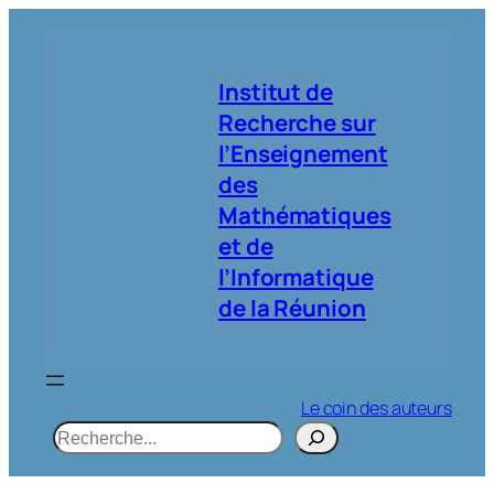
Aller
au
contenu
Institut de
Recherche sur
l’Enseignement
des
Mathématiques
et de
l’Informatique
de la Réunion
Le coin des auteurs
R
e
c