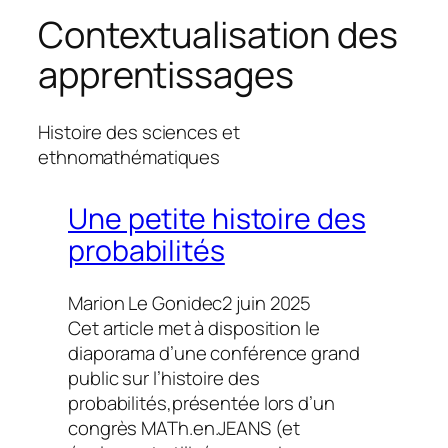
h
Contextualisation des
e
apprentissages
r
c
h
Histoire des sciences et
e
ethnomathématiques
r
Une petite histoire des
probabilités
Marion Le Gonidec
2 juin 2025
Cet article met à disposition le
diaporama d’une conférence grand
public sur l’histoire des
probabilités,présentée lors d’un
congrès MATh.en.JEANS (et