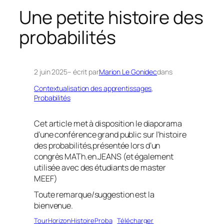
h
Une petite histoire des
e
probabilités
r
c
h
e
2 juin 2025
– écrit par
Marion Le Gonidec
dans
r
Contextualisation des apprentissages
, 
Probabilités
Cet article met à disposition le diaporama
d’une conférence grand public sur l’histoire
des probabilités,présentée lors d’un
congrès MATh.en.JEANS (et également
utilisée avec des étudiants de master
MEEF)
Toute remarque/suggestion est la
bienvenue.
TourHorizonHistoireProba
Télécharger