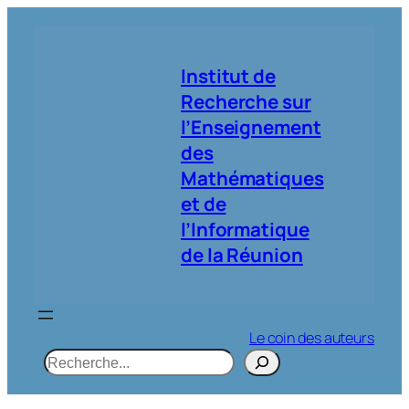
Aller
au
contenu
Institut de
Recherche sur
l’Enseignement
des
Mathématiques
et de
l’Informatique
de la Réunion
Le coin des auteurs
R
e
c