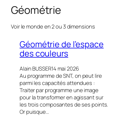
h
Géométrie
e
r
Voir le monde en 2 ou 3 dimensions
c
h
e
Géométrie de l’espace
r
des couleurs
Alain BUSSER
14 mai 2026
Au programme de SNT, on peut lire
parmi les capacités attendues :
Traiter par programme une image
pour la transformer en agissant sur
les trois composantes de ses points.
Or puisque…