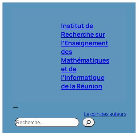
Aller
au
contenu
Institut de
Recherche sur
l’Enseignement
des
Mathématiques
et de
l’Informatique
de la Réunion
Le coin des auteurs
R
e
c