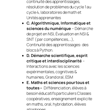
continuité des apprentissages,
résolution de problèmes du cycle 1 au
cycle 4, laboratoires de math et
Unités apprenantes
C. Algorithmique, Informatique et
sciences du numérique
– Démarche
de projet en NSI, Évaluation en NSI &
SNT ( par compétences,…),
Continuité des apprentissages: des
blocs à Python.
D. Démarche scientifique, esprit
critique et interdisciplinarité
–
Interactions avec les sciences
expérimentales, cognitives &
humaines, Grand oral, ESM
E.
Maths
et sciences pour tous et
toutes –
Différenciation, élèves à
besoin éducatifs particuliers Classes
coopératives, enseignement explicite
en maths, oral, hybridation, élèves
allophones.