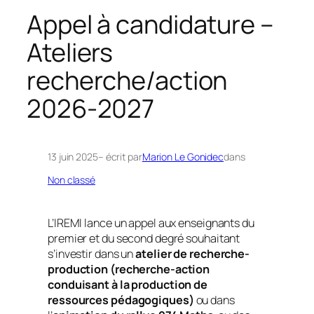
h
Appel à candidature –
e
Ateliers
r
c
recherche/action
h
2026-2027
e
r
13 juin 2025
– écrit par
Marion Le Gonidec
dans
Non classé
L’IREMI lance un appel aux enseignants du
premier et du second degré souhaitant
s’investir dans un
atelier de recherche-
production (recherche-action
conduisant à la production de
ressources pédagogiques)
ou dans