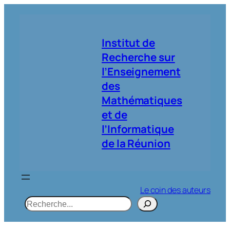
Aller
au
contenu
Institut de
Recherche sur
l’Enseignement
des
Mathématiques
et de
l’Informatique
de la Réunion
Le coin des auteurs
R
e
c