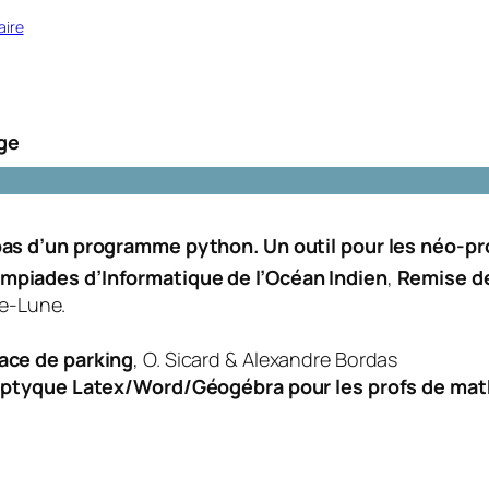
aire
ge
 pas d’un programme python. Un outil pour les néo-
mpiades d’Informatique de l’Océan Indien
,
Remise de
ne-Lune.
ace de parking
, O. Sicard & Alexandre Bordas
riptyque Latex/Word/Géogébra pour les profs de mat