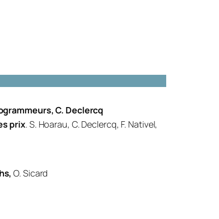
h
e
r
programmeurs
, C. Declercq
s prix
. S. Hoarau, C. Declercq, F. Nativel,
hs,
O. Sicard