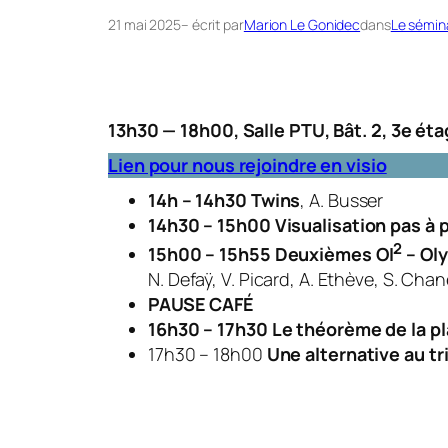
21 mai 2025
– écrit par
Marion Le Gonidec
dans
Le sémin
13h30 — 18h00, Salle PTU, Bât. 2,
3
e
éta
Lien pour nous rejoindre en visio
14h – 14h30
Twins
, A. Busser
14h30 – 15h00
Visualisation pas à
2
15h00 – 15h55
Deuxièmes OI
– Oly
N. Defaÿ, V. Picard, A. Ethève, S. Cha
PAUSE CAFÉ
16h30 – 17h30
Le théorème de la pl
17h30 – 18h00
Une alternative au t