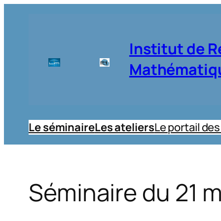
Aller
au
contenu
Institut de 
Mathématique
Le séminaire
Les ateliers
Le portail de
Séminaire du 21 