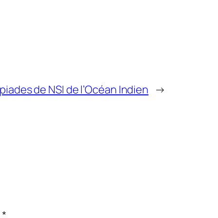
iades de NSI de l’Océan Indien
→
c
*