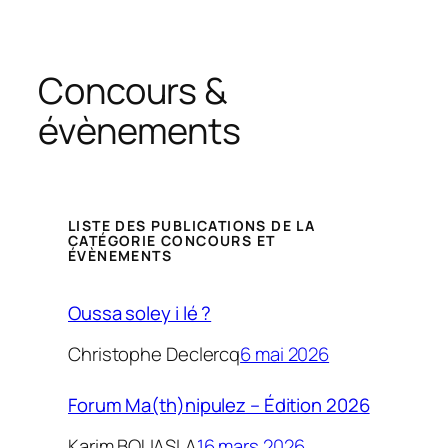
h
e
r
Concours &
c
évènements
h
e
r
LISTE DES PUBLICATIONS DE LA
CATÉGORIE CONCOURS ET
ÉVÈNEMENTS
Oussa soley i lé ?
Christophe Declercq
6 mai 2026
Forum Ma(th)nipulez – Édition 2026
Karim BOUASLA
16 mars 2026