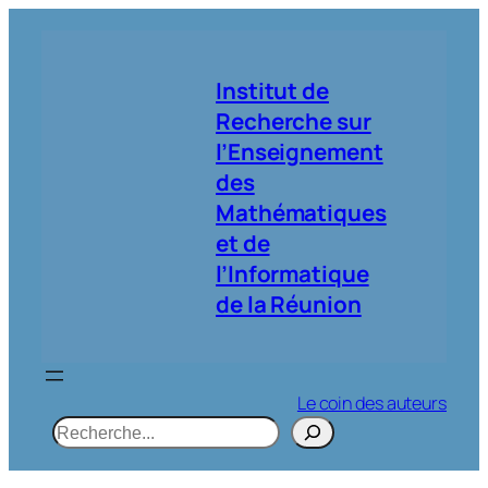
Aller
au
contenu
Institut de
Recherche sur
l’Enseignement
des
Mathématiques
et de
l’Informatique
de la Réunion
Le coin des auteurs
R
e
c