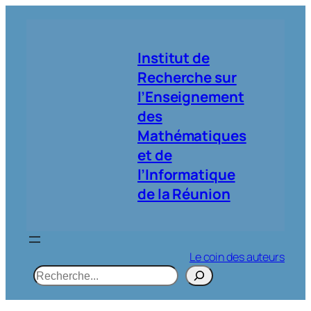
Aller
au
contenu
Institut de
Recherche sur
l’Enseignement
des
Mathématiques
et de
l’Informatique
de la Réunion
Le coin des auteurs
R
e
c