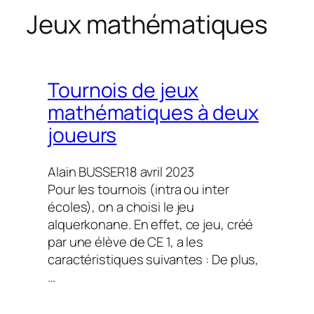
h
Jeux mathématiques
e
r
c
h
Tournois de jeux
e
mathématiques à deux
r
joueurs
Alain BUSSER
18 avril 2023
Pour les tournois (intra ou inter
écoles), on a choisi le jeu
alquerkonane. En effet, ce jeu, créé
par une élève de CE 1, a les
caractéristiques suivantes : De plus,
…