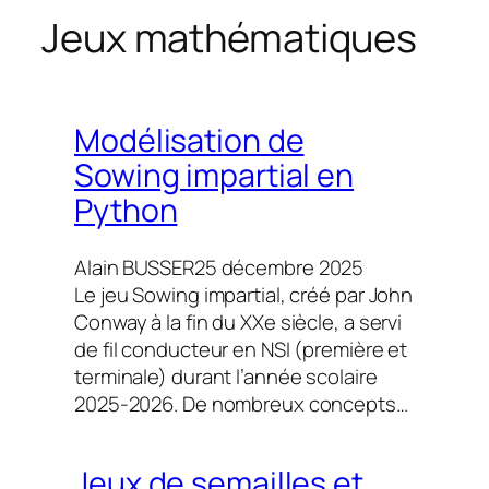
h
Jeux mathématiques
e
r
c
h
Modélisation de
e
Sowing impartial en
r
Python
Alain BUSSER
25 décembre 2025
Le jeu Sowing impartial, créé par John
Conway à la fin du XXe siècle, a servi
de fil conducteur en NSI (première et
terminale) durant l’année scolaire
2025-2026. De nombreux concepts…
Jeux de semailles et