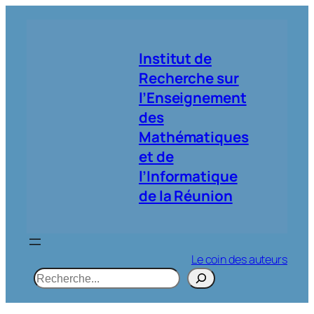
Aller
au
contenu
Institut de
Recherche sur
l’Enseignement
des
Mathématiques
et de
l’Informatique
de la Réunion
Le coin des auteurs
R
e
c